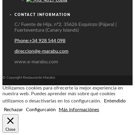
CONTACT INFORMATION
C/ Fuente de Hija, nº2, 35626 Esquinzo (Pájara) |
Fuerteventura (Canary Islands)
Phone:+34 928 544 098
direccion@e-marabu.com
www.e-marabu.com
© Copyright Restaurante Marabú
Utilizamos cookies para ofrecerte la mejor experiencia en
nuestra web. Puedes aprender más sobre qué cookies
utilizamos o desactivarlas en los configurcaión.
Entendido
Rechazar
Configurcaión
Más informaciónes
Close