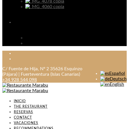
C/ Fuente de Hija, Nº 2 35626 Esquinzo
Español
(Pájara) | Fuerteventura (Islas Canarias)
Deutsch
+34 928 544 098
English
INICIO
THE RESTAURANT
RESERVAS
CONTACT
VACACIONES
RECOMMENDATIONS