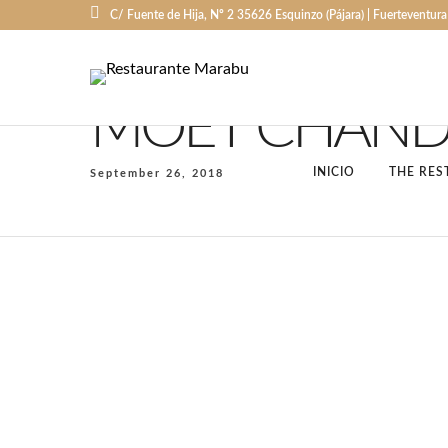
C/ Fuente de Hija, Nº 2 35626 Esquinzo (Pájara) | Fuerteventura (
MOET CHAND
INICIO
THE RES
September 26, 2018