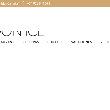
Islas Canarias)
+34 928 544 098
ON ICE
TAURANT
RESERVAS
CONTACT
VACACIONES
RECO