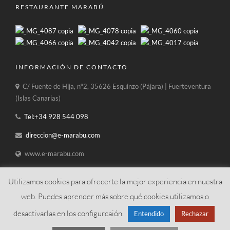
RESTAURANTE MARABÚ
INFORMACIÓN DE CONTACTO
C/ Fuente de Hija, nº2, 35626 Esquinzo (Pájara) | Fuerteventura
(Islas Canarias)
Tel:+34 928 544 098
direccion@e-marabu.com
www.e-marabu.com
Utilizamos cookies para ofrecerte la mejor experiencia en nuestra
web. Puedes aprender más sobre qué cookies utilizamos o
desactivarlas en los configurcaión.
Entendido
Rechazar