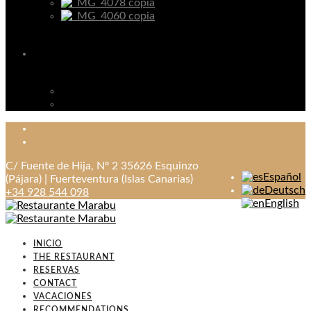
C/ Fuente de Hija, Nº 2 35626 Esquinzo
Español
(Pájara) | Fuerteventura (Islas Canarias)
Deutsch
+34 928 544 098
English
INICIO
THE RESTAURANT
RESERVAS
CONTACT
VACACIONES
RECOMMENDATIONS