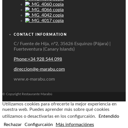
CONTACT INFORMATION
C/ Fuente de Hija, nº2, 35626 Esquinzo (Pájara) |
Fuerteventura (Canary Islands)
Phone:+34 928 544 098
direccion@e-marabu.com
www.e-marabu.com
© Copyright Restaurante Marabú
Utilizamos cookies para ofrecerte la mejor experiencia en
nuestra web. Puedes aprender más sobre qué cookies
utilizamos o desactivarlas en los configurcaión.
Entendido
Rechazar
Configurcaión
Más informaciónes