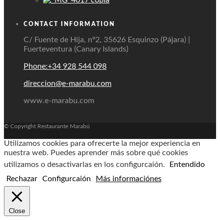
CONTACT INFORMATION
C/ Fuente de Hija, nº2, 35626 Esquinzo (Pájara) |
Fuerteventura (Canary Islands)
Phone:+34 928 544 098
direccion@e-marabu.com
www.e-marabu.com
© Copyright Restaurante Marabú
Utilizamos cookies para ofrecerte la mejor experiencia en
nuestra web. Puedes aprender más sobre qué cookies
utilizamos o desactivarlas en los configurcaión.
Entendido
Rechazar
Configurcaión
Más informaciónes
Close