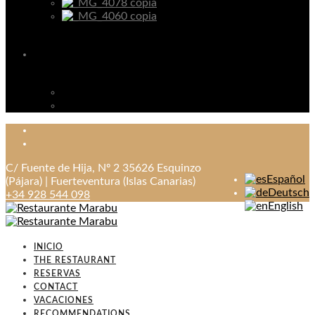
C/ Fuente de Hija, Nº 2 35626 Esquinzo
Español
(Pájara) | Fuerteventura (Islas Canarias)
Deutsch
+34 928 544 098
English
INICIO
THE RESTAURANT
RESERVAS
CONTACT
VACACIONES
RECOMMENDATIONS