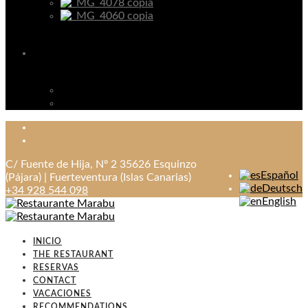
C/ Fuente de Hija, Nº 2 35626 Esquinzo
Español
(Pájara) | Fuerteventura (Islas Canarias)
Deutsch
+34 928 544 098
English
INICIO
THE RESTAURANT
RESERVAS
CONTACT
VACACIONES
RECOMMENDATIONS