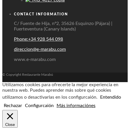
CONTACT INFORMATION
C/ Fuente de Hija, nº2, 35626 Esquinzo (Pájara) |
Fuerteventura (Canary Islands)
Phone:+34 928 544 098
direccion@e-marabu.com
www.e-marabu.com
© Copyright Restaurante Marabú
Utilizamos cookies para ofrecerte la mejor experiencia en
nuestra web. Puedes aprender más sobre qué cookies
utilizamos o desactivarlas en los configurcaión.
Entendido
Rechazar
Configurcaión
Más informaciónes
Close