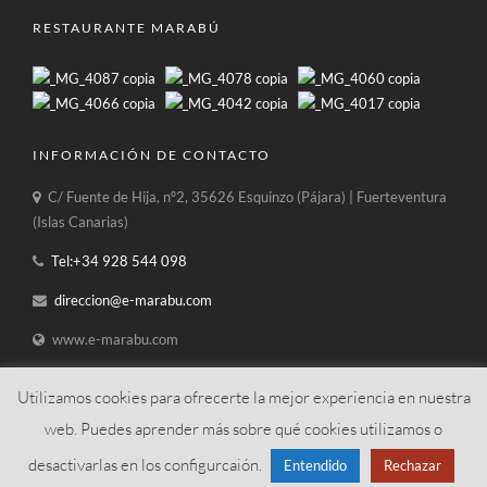
RESTAURANTE MARABÚ
INFORMACIÓN DE CONTACTO
C/ Fuente de Hija, nº2, 35626 Esquinzo (Pájara) | Fuerteventura
(Islas Canarias)
Tel:+34 928 544 098
direccion@e-marabu.com
www.e-marabu.com
Utilizamos cookies para ofrecerte la mejor experiencia en nuestra
web. Puedes aprender más sobre qué cookies utilizamos o
desactivarlas en los configurcaión.
Entendido
Rechazar